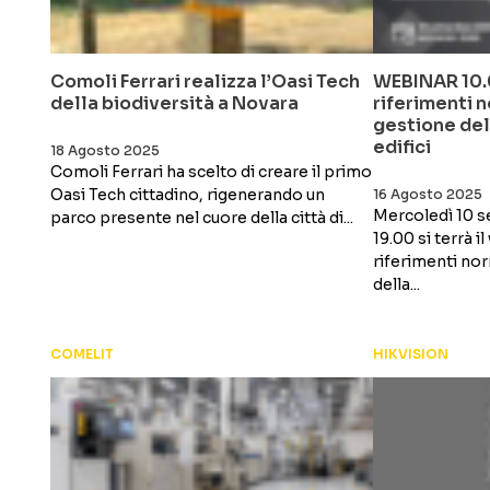
Comoli Ferrari realizza l’Oasi Tech
WEBINAR 10.0
della biodiversità a Novara
riferimenti n
gestione del
edifici
18 Agosto 2025
Comoli Ferrari ha scelto di creare il primo
Oasi Tech cittadino, rigenerando un
16 Agosto 2025
Mercoledì 10 se
parco presente nel cuore della città di...
19.00 si terrà i
riferimenti nor
della...
COMELIT
HIKVISION