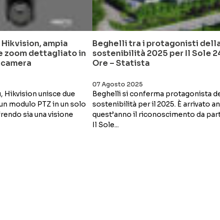
Hikvision, ampia
Beghelli tra i protagonisti dell
 zoom dettagliato in
sostenibilità 2025 per Il Sole 2
lecamera
Ore – Statista
07 Agosto 2025
 Hikvision unisce due
Beghelli si conferma protagonista de
 un modulo PTZ in un solo
sostenibilità per il 2025. È arrivato a
frendo sia una visione
quest’anno il riconoscimento da par
Il Sole...