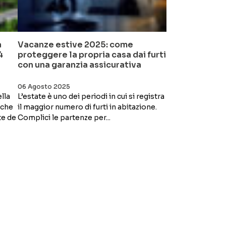
a
Vacanze estive 2025: come
4
proteggere la propria casa dai furti
con una garanzia assicurativa
06 Agosto 2025
lla
L’estate è uno dei periodi in cui si registra
nche
il maggior numero di furti in abitazione.
te de
Complici le partenze per...