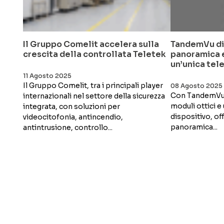
Il Gruppo Comelit accelera sulla
TandemVu di 
crescita della controllata Teletek
panoramica e
un’unica te
11 Agosto 2025
Il Gruppo Comelit, tra i principali player
08 Agosto 2025
Con TandemVu,
internazionali nel settore della sicurezza
moduli ottici e
integrata, con soluzioni per
dispositivo, of
videocitofonia, antincendio,
panoramica...
antintrusione, controllo...