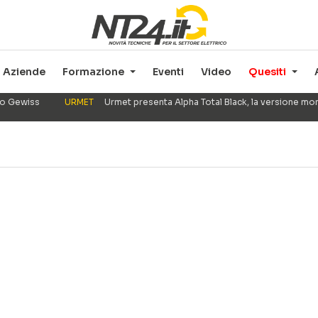
Aziende
Formazione
Eventi
Video
Quesiti
ppo Gewiss
URMET
Urmet presenta Alpha Total Black, la versione mo