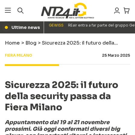
GEWISS
REair entra a far parte del gruppo G
Ultime news
●
Home
>
Blog
>
Sicurezza 2025: il futuro della…
FIERA MILANO
25 Marzo 2025
Sicurezza 2025: il futuro
della security passa da
Fiera Milano
Appuntamento dal 19 al 21 novembre
prossimi. Già oggi confermati diversi big