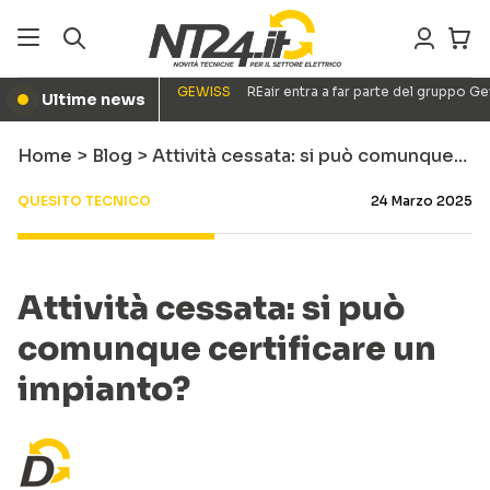
GEWISS
REair entra a far parte del gruppo G
Ultime news
●
Home
>
Blog
>
Attività cessata: si può comunque…
QUESITO TECNICO
24 Marzo 2025
Attività cessata: si può
comunque certificare un
impianto?