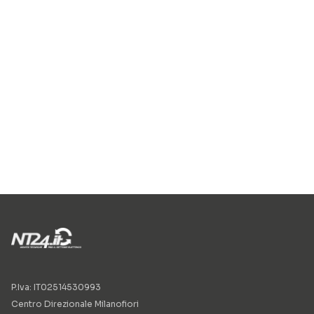
P.Iva: IT02514530993
Centro Direzionale Milanofiori