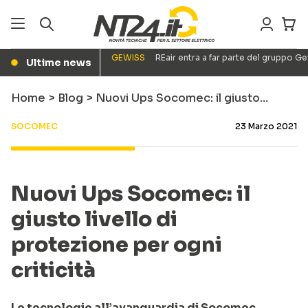
GEWISS
REair entra a far parte del gruppo G
Ultime news
●
Home
>
Blog
>
Nuovi Ups Socomec: il giusto…
SOCOMEC
23 Marzo 2021
Nuovi Ups Socomec: il
giusto livello di
protezione per ogni
criticità
Le tecnologie all’avanguardia di Socomec