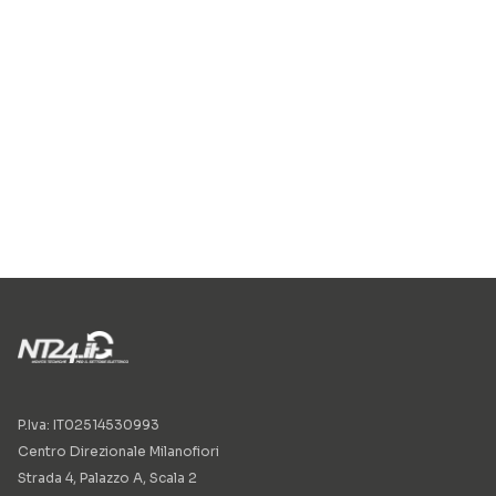
P.Iva: IT02514530993
Centro Direzionale Milanofiori
Strada 4, Palazzo A, Scala 2