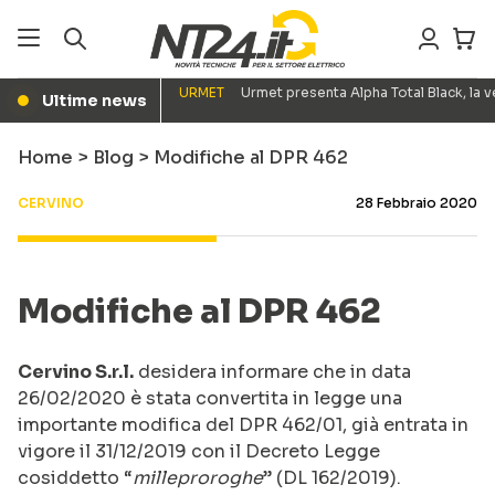
URMET
Urmet presenta Alpha Total Black, la
Ultime news
●
Home
>
Blog
>
Modifiche al DPR 462
CERVINO
28 Febbraio 2020
Modifiche al DPR 462
Cervino S.r.l.
desidera informare che in data
26/02/2020 è stata convertita in legge una
importante modifica del DPR 462/01, già entrata in
vigore il 31/12/2019 con il Decreto Legge
cosiddetto “
milleproroghe
” (DL 162/2019).