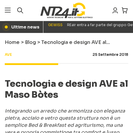
GEWISS
REair entra a far parte del gruppo G
Ultime news
●
Home
>
Blog
>
Tecnologia e design AVE al…
AVE
25 Settembre 2018
Tecnologia e design AVE al
Maso Bòtes
Integrando un arredo che armonizza con eleganza
pietra, acciaio e vetro questa struttura non è un
semplice Bed & Breakfast ed agriturismo, ma una
vera e propria commistione tra comfort e lusso.