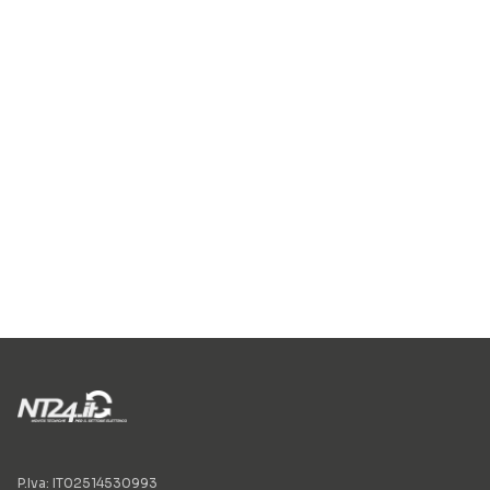
P.Iva: IT02514530993