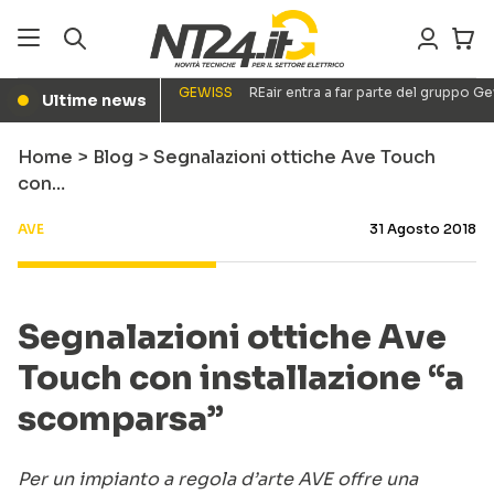
GEWISS
REair entra a far parte del gruppo G
Ultime news
●
Home
>
Blog
>
Segnalazioni ottiche Ave Touch
con…
AVE
31 Agosto 2018
Segnalazioni ottiche Ave
Touch con installazione “a
scomparsa”
Per un impianto a regola d’arte AVE offre una