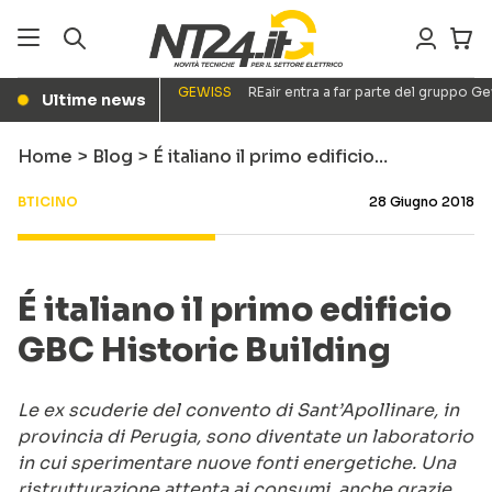
GEWISS
REair entra a far parte del gruppo G
Ultime news
●
Home
>
Blog
>
É italiano il primo edificio…
BTICINO
28 Giugno 2018
É italiano il primo edificio
GBC Historic Building
Le ex scuderie del convento di Sant’Apollinare, in
provincia di Perugia, sono diventate un laboratorio
in cui sperimentare nuove fonti energetiche. Una
ristrutturazione attenta ai consumi, anche grazie