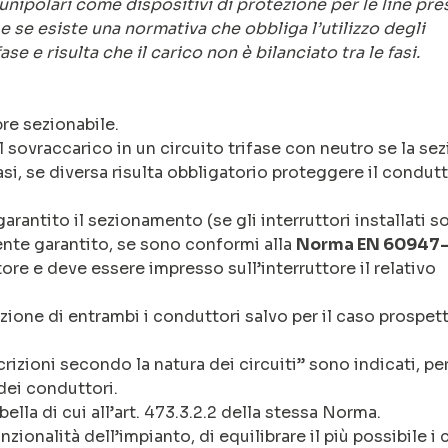
unipolari come dispositivi di protezione per le line pre
e se esiste una normativa che obbliga l’utilizzo degli
ase e risulta che il carico non è bilanciato tra le fasi.
re sezionabile.
 sovraccarico in un circuito trifase con neutro se la se
si, se diversa risulta obbligatorio proteggere il condutt
arantito il sezionamento (se gli interruttori installati s
te garantito, se sono conformi alla
Norma EN 60947-
re e deve essere impresso sull’interruttore il relativo
tezione di entrambi i conduttori salvo per il caso prospet
rizioni secondo la natura dei circuiti” sono indicati, per
 dei conduttori.
ella di cui all’art. 473.3.2.2 della stessa Norma.
zionalità dell’impianto, di equilibrare il più possibile i 