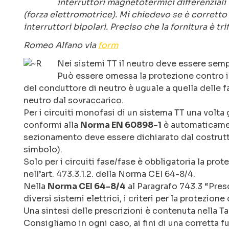
interruttori magnetotermici differenziali 
(forza elettromotrice). Mi chiedevo se è corretto 
interruttori bipolari. Preciso che la fornitura è trif
Romeo Alfano via
form
Nei sistemi TT il neutro deve essere semp
Può essere omessa la protezione contro il
del conduttore di neutro è uguale a quella delle fa
neutro dal sovraccarico.
Per i circuiti monofasi di un sistema TT una volta g
conformi alla
Norma EN 60898-1
è automaticamen
sezionamento deve essere dichiarato dal costrutto
simbolo).
Solo per i circuiti fase/fase è obbligatoria la pro
nell’art. 473.3.1.2. della Norma CEI 64-8/4.
Nella
Norma CEI 64-8/4
al Paragrafo 743.3 “Presc
diversi sistemi elettrici, i criteri per la protezione
Una sintesi delle prescrizioni è contenuta nella Tab
Consigliamo in ogni caso, ai fini di una corretta fun