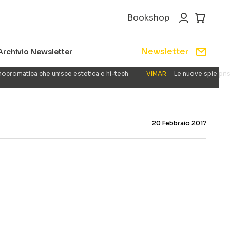
Bookshop
Newsletter
Archivio Newsletter
nocromatica che unisce estetica e hi-tech
VIMAR
Le nuove spie pris
20 Febbraio 2017