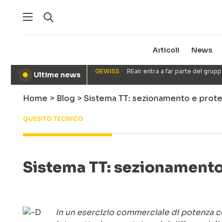
Articoli
News
GEWISS
REair entra a far parte del gru
Ultime news
●
Home
>
Blog
>
Sistema TT: sezionamento e prot
QUESITO TECNICO
Sistema TT: sezionamento
In un esercizio commerciale di potenza co