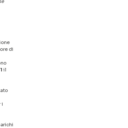
se
zione
ore di
ono
1
il
tato
 i
carichi