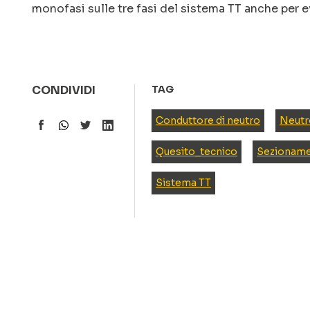
monofasi sulle tre fasi del sistema TT anche per e
CONDIVIDI
TAG
Conduttore di neutro
Neutr
Quesito_tecnico
Sezionam
Sistema TT