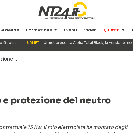
Aziende
Formazione
Eventi
Video
Quesiti
ppo Gewiss
URMET
Urmet presenta Alpha Total Black, la versione mo
ezione…
 e protezione del neutro
ntrattuale 15 Kw, il mio elettricista ha montato degli