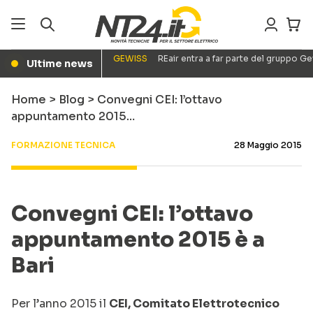
GEWISS
REair entra a far parte del gruppo G
Ultime news
●
Home
>
Blog
>
Convegni CEI: l’ottavo
appuntamento 2015…
FORMAZIONE TECNICA
28 Maggio 2015
Convegni CEI: l’ottavo
appuntamento 2015 è a
Bari
Per l’anno 2015 il
CEI, Comitato Elettrotecnico