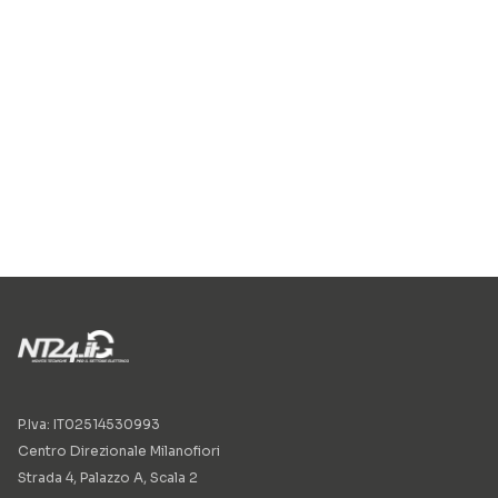
P.Iva: IT02514530993
Centro Direzionale Milanofiori
Strada 4, Palazzo A, Scala 2