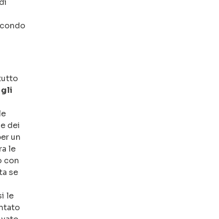
di
secondo
i
 tutto
gli
le
e dei
per un
ra le
o con
ta se
i le
entato