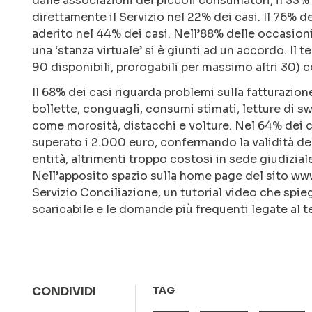
dalle associazioni dei piccoli consumatori, il 33%
direttamente il Servizio nel 22% dei casi. Il 76%
aderito nel 44% dei casi. Nell’88% delle occasioni
una ‘stanza virtuale’ si è giunti ad un accordo. Il
90 disponibili, prorogabili per massimo altri 30) c
Il 68% dei casi riguarda problemi sulla fatturazi
bollette, conguagli, consumi stimati, letture di sw
come morosità, distacchi e volture. Nel 64% dei cas
superato i 2.000 euro, confermando la validità de
entità, altrimenti troppo costosi in sede giudizial
Nell’apposito spazio sulla home page del sito www.
Servizio Conciliazione, un tutorial video che spi
scaricabile e le domande più frequenti legate al t
CONDIVIDI
TAG