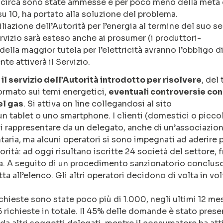
% circa sono state ammesse e per poco meno della metà 
 su 10, ha portato alla soluzione del problema.
ciliazione dell’Autorità per l’energia al termine del suo 
Servizio sarà esteso anche ai prosumer (i produttori-
i della maggior tutela per l’elettricità avranno l’obbligo d
te attiverà il Servizio.
 il servizio dell’Autorità introdotto per risolvere
, del
ormato sui temi energetici,
eventuali controversie con 
el gas
. Si attiva on line collegandosi al sito
n tablet o uno smartphone. I clienti (domestici o picco
i rappresentare da un delegato, anche di un’associazion
taria, ma alcuni operatori si sono impegnati ad aderire 
rità: ad oggi risultano iscritte 24 società del settore, f
ta. A seguito di un procedimento sanzionatorio conclus
ta all’elenco. Gli altri operatori decidono di volta in vol
chieste sono state poco più di 1.000, negli ultimi 12 mes
 richieste in totale. Il 45% delle domande è stato pres