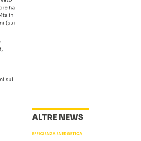
ivato
ore ha
lta in
ni (sui
e
i,
ni sul
ALTRE NEWS
EFFICIENZA ENERGETICA