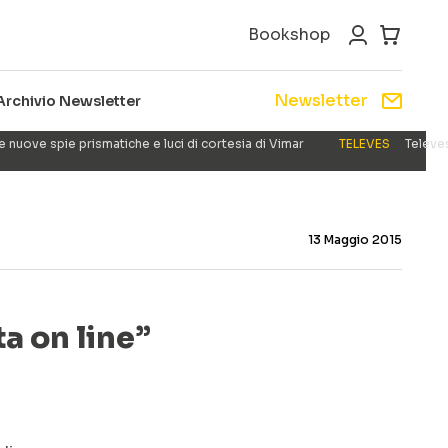
Bookshop
Newsletter
Archivio Newsletter
e nuove spie prismatiche e luci di cortesia di Vimar
TELEVES
Televes
13 Maggio 2015
ta on line”