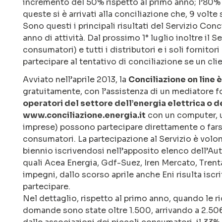
incremento del 50% rispetto al primo anno; l’80
queste si è arrivati alla conciliazione che, 9 volte
Sono questi i principali risultati del Servizio Con
anno di attività. Dal prossimo 1° luglio inoltre il 
consumatori) e tutti i distributori e i soli fornitor
partecipare al tentativo di conciliazione se un clien
Avviato nell’aprile 2013, la
Conciliazione on line è
gratuitamente, con l’assistenza di un mediatore f
operatori del settore dell’energia elettrica o d
www.conciliazione.energia.it
con un computer, u
imprese) possono partecipare direttamente o fars
consumatori. La partecipazione al Servizio è volon
biennio iscrivendosi nell’apposito elenco dell’Auto
quali Acea Energia, Gdf-Suez, Iren Mercato, Tren
impegni, dallo scorso aprile anche Eni risulta iscrit
partecipare.
Nel dettaglio, rispetto al primo anno, quando le ri
domande sono state oltre 1.500, arrivando a 2.506