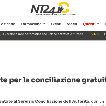
Aziende
Formazione
Eventi
Video
Quesiti
, la versione monocromatica che unisce estetica e hi-tech
VIMAR
L
te per la conciliazione gratui
entate al Servizio Conciliazione dell’Autorità
, con un