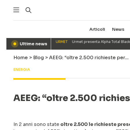
Articoli
News
URMET
Urmet presenta Alpha Total Black
Ultime news
●
Home
>
Blog
>
AEEG: “oltre 2.500 richieste per…
ENERGIA
AEEG: “oltre 2.500 richies
In 2 anni sono state
oltre 2.500 le richieste pres