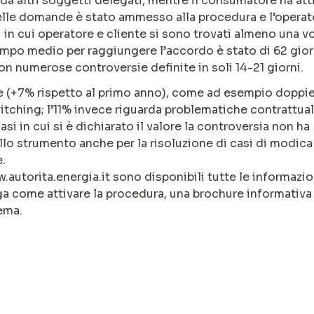
 da altri soggetti delegati, mentre il consumatore ha att
 delle domande è stato ammesso alla procedura e l’operat
 in cui operatore e cliente si sono trovati almeno una vo
 tempo medio per raggiungere l’accordo è stato di 62 gior
on numerose controversie definite in soli 14-21 giorni.
one (+7% rispetto al primo anno), come ad esempio doppi
itching; l’11% invece riguarda problematiche contrattual
i in cui si è dichiarato il valore la controversia non ha
llo strumento anche per la risoluzione di casi di modica
e.
autorita.energia.it sono disponibili tutte le informazio
ega come attivare la procedura, una brochure informativa
ema.