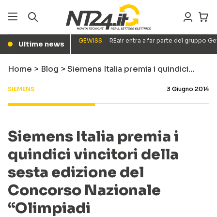
GEWISS
REair entra a far parte del gruppo G
Ultime news
●
Home
>
Blog
>
Siemens Italia premia i quindici…
SIEMENS
3 Giugno 2014
Siemens Italia premia i
quindici vincitori della
sesta edizione del
Concorso Nazionale
“Olimpiadi