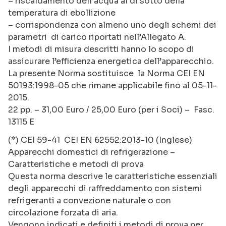
– riscaldamento dell’acqua al di sotto della
temperatura di ebollizione
– corrispondenza con almeno uno degli schemi dei
parametri di carico riportati nell’Allegato A.
I metodi di misura descritti hanno lo scopo di
assicurare l’efficienza energetica dell’apparecchio.
La presente Norma sostituisce la Norma CEI EN
50193:1998-05 che rimane applicabile fino al 05-11-
2015.
22 pp. – 31,00 Euro / 25,00 Euro (per i Soci) – Fasc.
13115 E
(*) CEI 59-41 CEI EN 62552:2013-10 (Inglese)
Apparecchi domestici di refrigerazione –
Caratteristiche e metodi di prova
Questa norma descrive le caratteristiche essenziali
degli apparecchi di raffreddamento con sistemi
refrigeranti a convezione naturale o con
circolazione forzata di aria.
Vengono indicati e definiti i metodi di prova per