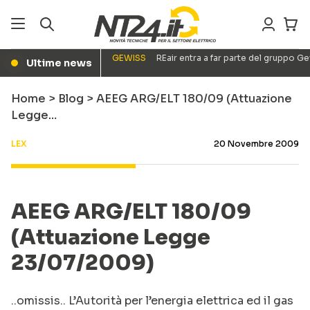
GEWISS
REair entra a far parte del gruppo G
Ultime news
●
Home
>
Blog
>
AEEG ARG/ELT 180/09 (Attuazione
Legge…
LEX
20 Novembre 2009
AEEG ARG/ELT 180/09
(Attuazione Legge
23/07/2009)
..omissis.. L’Autorità per l’energia elettrica ed il gas